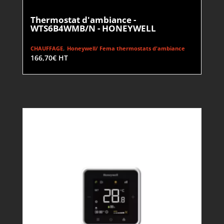
Thermostat d'ambiance -
WTS6B4WMB/N - HONEYWELL
,
CHAUFFAGE
Honeywell/ Fema thermostats d'ambiance
166,70
€
HT