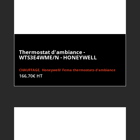
Thermostat d'ambiance -
WTS3E4WME/N - HONEYWELL
,
CHAUFFAGE
Honeywell/ Fema thermostats d'ambiance
166,70
€
HT