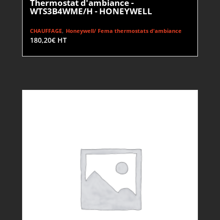
Thermostat d'ambiance -
WTS3B4WME/H - HONEYWELL
,
CHAUFFAGE
Honeywell/ Fema thermostats d'ambiance
180,20
€
HT