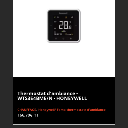
Thermostat d'ambiance -
WTS3E4BME/N - HONEYWELL
,
CHAUFFAGE
Honeywell/ Fema thermostats d'ambiance
166,70
€
HT