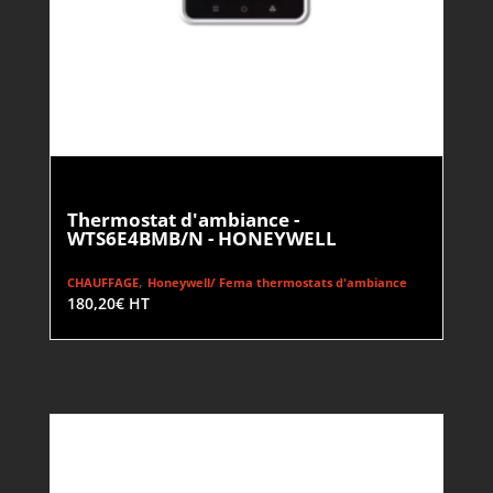
Thermostat d'ambiance -
WTS6E4BMB/N - HONEYWELL
,
CHAUFFAGE
Honeywell/ Fema thermostats d'ambiance
180,20
€
HT