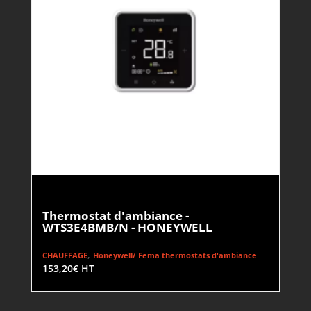
Thermostat d'ambiance -
WTS3E4BMB/N - HONEYWELL
,
CHAUFFAGE
Honeywell/ Fema thermostats d'ambiance
153,20
€
HT