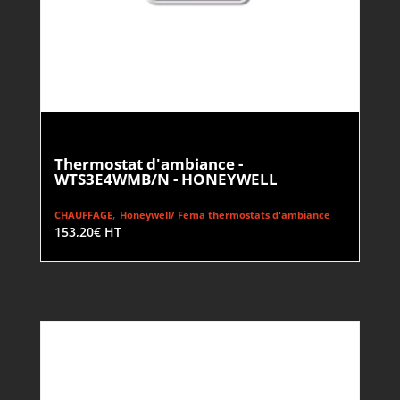
Thermostat d'ambiance -
WTS3E4WMB/N - HONEYWELL
,
CHAUFFAGE
Honeywell/ Fema thermostats d'ambiance
153,20
€
HT