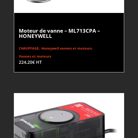
Moteur de vanne – ML713CPA –
HONEYWELL
,
,
CHAUFFAGE
Honeywell vannes et moteurs
Vannes et moteurs
224,20
€
HT