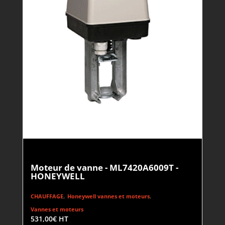
Moteur de vanne - ML7420A6009T -
HONEYWELL
,
,
CHAUFFAGE
Honeywell vannes et moteurs
Vannes et moteurs
531,00
€
HT