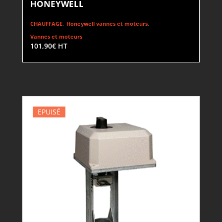
HONEYWELL
,
,
CHAUFFAGE
Honeywell vannes et moteurs
Vannes et moteurs
101,90
€
HT
EPUISÉ