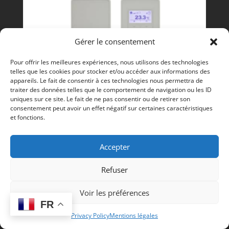
Gérer le consentement
Pour offrir les meilleures expériences, nous utilisons des technologies
telles que les cookies pour stocker et/ou accéder aux informations des
appareils. Le fait de consentir à ces technologies nous permettra de
traiter des données telles que le comportement de navigation ou les ID
uniques sur ce site. Le fait de ne pas consentir ou de retirer son
consentement peut avoir un effet négatif sur certaines caractéristiques
et fonctions.
Accepter
Capteur d'ambiance - RD-WMB-T -
TREND
Refuser
,
CHAUFFAGE
TREND
182,20
€
HT
Voir les préférences
FR
Privacy Policy
Mentions légales