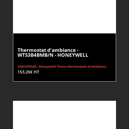
Thermostat d'ambiance -
WTS3B4BMB/N - HONEYWELL
,
CHAUFFAGE
Honeywell/ Fema thermostats d'ambiance
153,20
€
HT