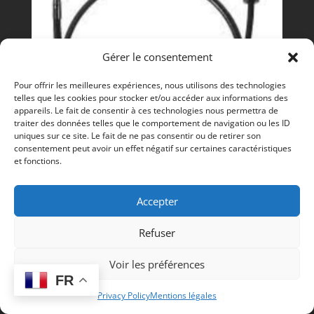
Gérer le consentement
Pour offrir les meilleures expériences, nous utilisons des technologies
telles que les cookies pour stocker et/ou accéder aux informations des
appareils. Le fait de consentir à ces technologies nous permettra de
traiter des données telles que le comportement de navigation ou les ID
uniques sur ce site. Le fait de ne pas consentir ou de retirer son
consentement peut avoir un effet négatif sur certaines caractéristiques
et fonctions.
Accepter
H735AA-100C / Flexible 100 cm avec
joints
Refuser
,
Accessoires froid et climatisation
Voir les préférences
,
FROID ET CLIMATISATION
FR
Johnson Controls accessoires froid et climatisation
Privacy Policy
Mentions légales