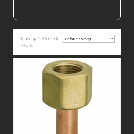
catégorie
Showing 1–36 of 36
results