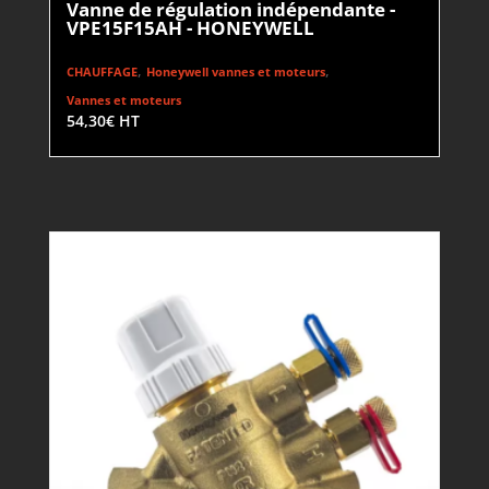
Vanne de régulation indépendante -
VPE15F15AH - HONEYWELL
,
,
CHAUFFAGE
Honeywell vannes et moteurs
Vannes et moteurs
54,30
€
HT