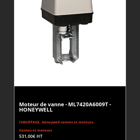
Moteur de vanne - ML7420A6009T -
HONEYWELL
,
,
CHAUFFAGE
Honeywell vannes et moteurs
Vannes et moteurs
531,00
€
HT