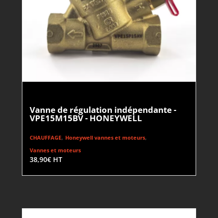
Vanne de régulation indépendante -
VPE15M15BV - HONEYWELL
,
,
CHAUFFAGE
Honeywell vannes et moteurs
Vannes et moteurs
38,90
€
HT