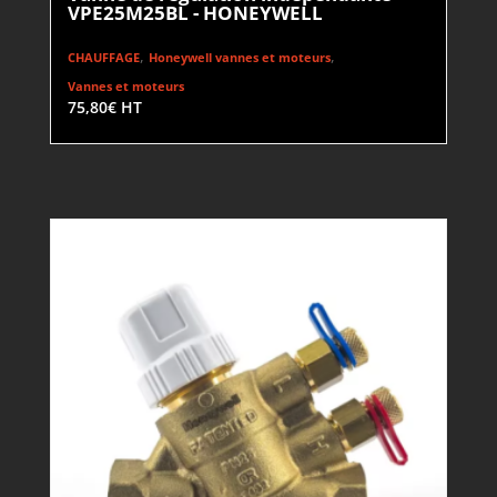
VPE25M25BL - HONEYWELL
,
,
CHAUFFAGE
Honeywell vannes et moteurs
Vannes et moteurs
75,80
€
HT