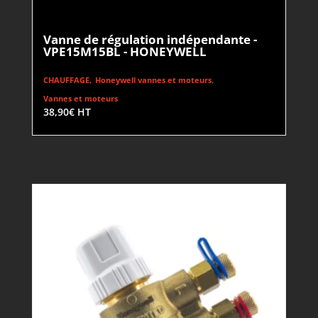
Vanne de régulation indépendante -
VPE15M15BL - HONEYWELL
,
,
CHAUFFAGE
Honeywell vannes et moteurs
Vannes et moteurs
38,90
€
HT