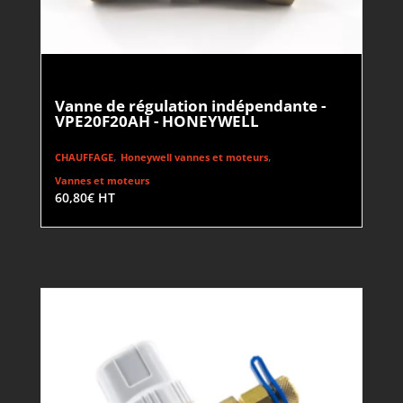
Vanne de régulation indépendante -
VPE20F20AH - HONEYWELL
,
,
CHAUFFAGE
Honeywell vannes et moteurs
Vannes et moteurs
60,80
€
HT