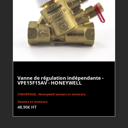
Vanne de régulation indépendante -
VPE15F15AV - HONEYWELL
,
,
CHAUFFAGE
Honeywell vannes et moteurs
Vannes et moteurs
48,90
€
HT