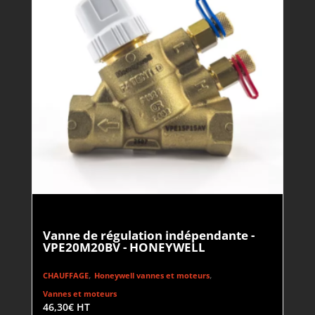
Vanne de régulation indépendante -
VPE20M20BV - HONEYWELL
,
,
CHAUFFAGE
Honeywell vannes et moteurs
Vannes et moteurs
46,30
€
HT