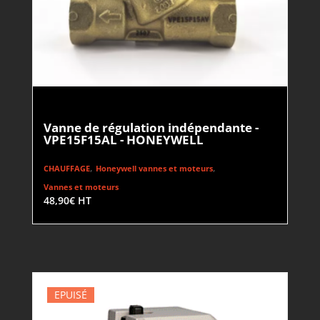
Vanne de régulation indépendante -
VPE15F15AL - HONEYWELL
,
,
CHAUFFAGE
Honeywell vannes et moteurs
Vannes et moteurs
48,90
€
HT
EPUISÉ