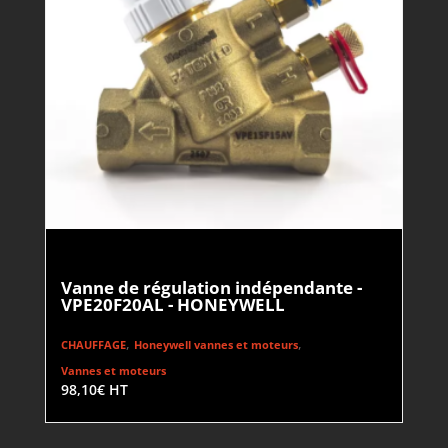
Vanne de régulation indépendante -
VPE20F20AL - HONEYWELL
,
,
CHAUFFAGE
Honeywell vannes et moteurs
Vannes et moteurs
98,10
€
HT