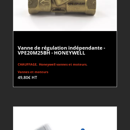
Vanne de régulation indépendante -
VPE20M25BH - HONEYWELL
,
,
CHAUFFAGE
Honeywell vannes et moteurs
Vannes et moteurs
49,80
€
HT