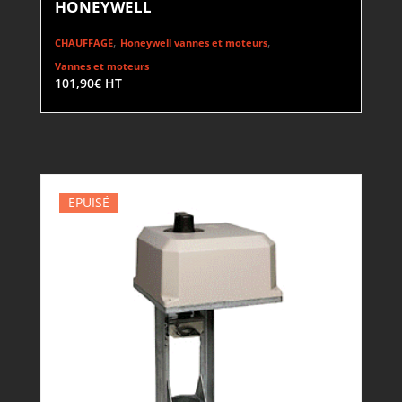
HONEYWELL
,
,
CHAUFFAGE
Honeywell vannes et moteurs
Vannes et moteurs
101,90
€
HT
EPUISÉ