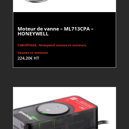
Moteur de vanne – ML713CPA –
HONEYWELL
,
,
CHAUFFAGE
Honeywell vannes et moteurs
Vannes et moteurs
224,20
€
HT