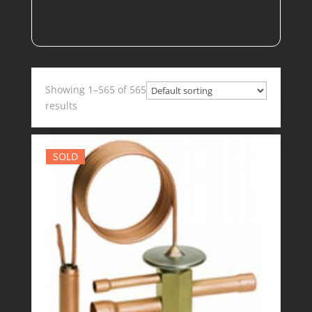
catégorie
Showing 1–565 of 565
results
SOLD