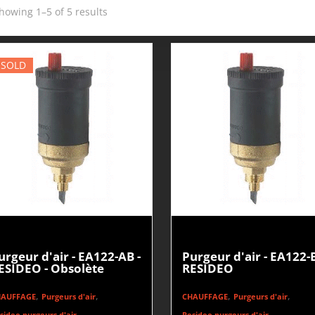
howing 1–5 of 5 results
SOLD
urgeur d'air - EA122-AB -
Purgeur d'air - EA122-B
ESIDEO - Obsolète
RESIDEO
,
,
,
,
HAUFFAGE
Purgeurs d'air
CHAUFFAGE
Purgeurs d'air
sideo purgeurs d'air
Resideo purgeurs d'air