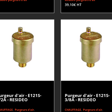
39,10
€
HT
urgeur d'air - E121S-
Purgeur d'air - E121S-
/2A - RESIDEO
3/8A - RESIDEO
,
,
,
,
HAUFFAGE
Purgeurs d'air
CHAUFFAGE
Purgeurs d'air