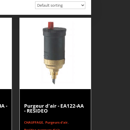
A -
Purgeur d'air - EA122-AA
- RESIDEO
,
,
CHAUFFAGE
Purgeurs d'air
Resideo purgeurs d'air