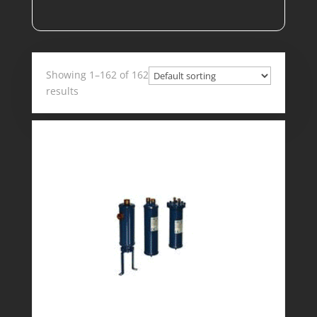
Showing 1–162 of 162
results