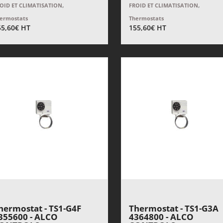
,
,
OID ET CLIMATISATION
FROID ET CLIMATISATION
ermostats
Thermostats
55,60
€
HT
155,60
€
HT
hermostat - TS1-G4F
Thermostat - TS1-G3A
355600 - ALCO
4364800 - ALCO