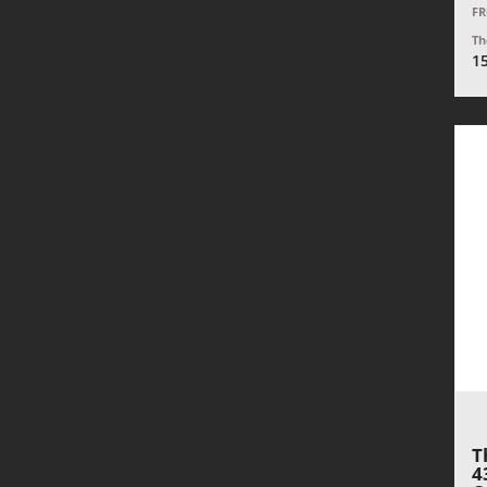
FR
Th
1
T
4