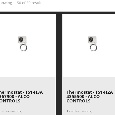
howing 1–50 of 50 results
hermostat - TS1-H3A
Thermostat - TS1-H2A
367900 - ALCO
4355500 - ALCO
ONTROLS
CONTROLS
,
,
co thermostats
Alco thermostats