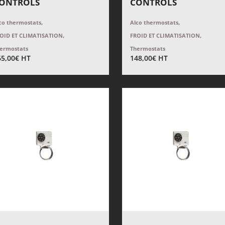
ONTROLS
CONTROLS
,
,
co thermostats
Alco thermostats
,
,
OID ET CLIMATISATION
FROID ET CLIMATISATION
ermostats
Thermostats
65,00
€
HT
148,00
€
HT