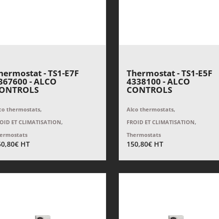
hermostat - TS1-E7F
Thermostat - TS1-E5F
367600 - ALCO
4338100 - ALCO
ONTROLS
CONTROLS
,
,
co thermostats
Alco thermostats
,
,
OID ET CLIMATISATION
FROID ET CLIMATISATION
ermostats
Thermostats
50,80
€
HT
150,80
€
HT