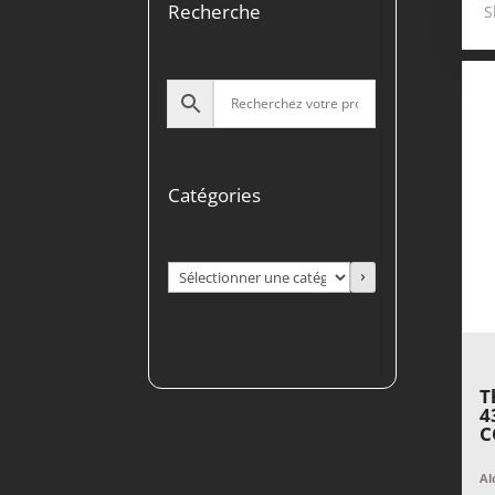
Recherche
S
Catégories
Sélectionner
une
catégorie
T
4
C
Al