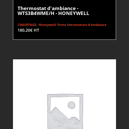
Thermostat d'ambiance -
WTS3B4WME/H - HONEYWELL
,
CHAUFFAGE
Honeywell/ Fema thermostats d'ambiance
180,20
€
HT