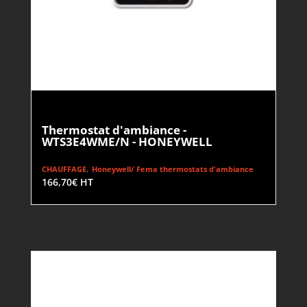
Thermostat d'ambiance -
WTS3E4WME/N - HONEYWELL
,
CHAUFFAGE
Honeywell/ Fema thermostats d'ambiance
166,70
€
HT