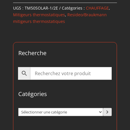
UGS :
TM50SOLAR-1/2E
Catégories :
CHAUFFAGE
,
Mitigeurs thermostatiques
,
Resideo/Braukmann
mitigeurs thermostatiques
Recherche
Catégories
Sélectionner
une
catégorie