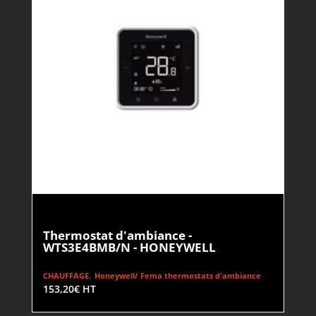
Thermostat d'ambiance -
WTS3E4BMB/N - HONEYWELL
,
CHAUFFAGE
Honeywell/ Fema thermostats d'ambiance
153,20
€
HT