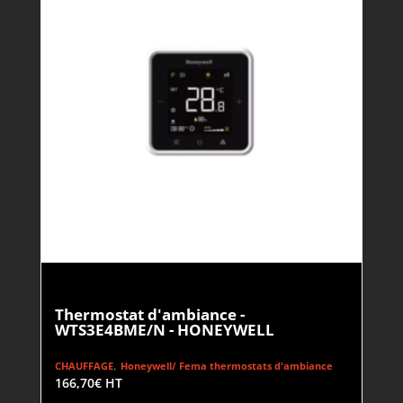
Thermostat d'ambiance -
WTS3E4BME/N - HONEYWELL
,
CHAUFFAGE
Honeywell/ Fema thermostats d'ambiance
166,70
€
HT