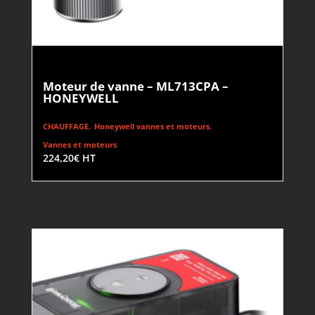
Moteur de vanne – ML713CPA –
HONEYWELL
,
,
CHAUFFAGE
Honeywell vannes et moteurs
Vannes et moteurs
224,20
€
HT