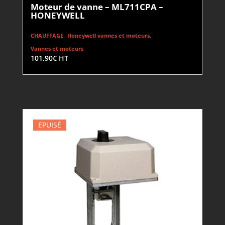
Moteur de vanne – ML711CPA –
HONEYWELL
,
,
CHAUFFAGE
Honeywell vannes et moteurs
Vannes et moteurs
101,90
€
HT
EPUISÉ