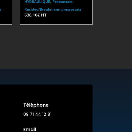
,
,
HYDRAULIQUE
Pressostats
s
Resideo/Braukmann pressostats
638,10
€
HT
Téléphone
09 71 44 12 81
Email