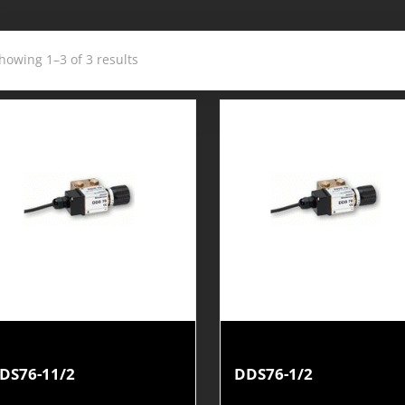
howing 1–3 of 3 results
DS76-11/2
DDS76-1/2