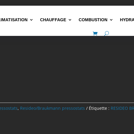
LIMATISATION
CHAUFFAGE
COMBUSTION
HYDRA
essostats
,
Resideo/Braukmann pressostats
Étiquette :
RESIDEO 