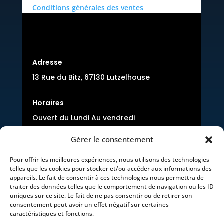
Conditions générales des ventes
Adresse
13 Rue du Bitz, 67130 Lutzelhouse
Horaires
Ouvert du Lundi Au vendredi
8:00-12:00 et 14:00-17h00
Gérer le consentement
Pour offrir les meilleures expériences, nous utilisons des technologies
telles que les cookies pour stocker et/ou accéder aux informations des
appareils. Le fait de consentir à ces technologies nous permettra de
traiter des données telles que le comportement de navigation ou les ID
uniques sur ce site. Le fait de ne pas consentir ou de retirer son
Téléphone
consentement peut avoir un effet négatif sur certaines
caractéristiques et fonctions.
09 71 44 12 81