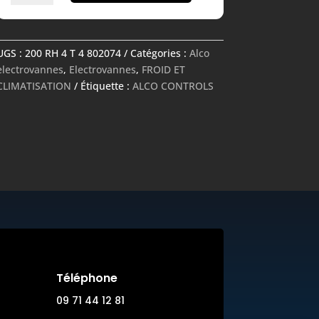
Electrovanne
-
200
UGS :
200 RH 4 T 4 802074
Catégories :
Alco
RH
electrovannes
,
Electrovannes
,
FROID ET
4
CLIMATISATION
Étiquette :
ALCO CONTROLS
T
4
802074
-
ALCO
CONTROLS
Téléphone
09 71 44 12 81