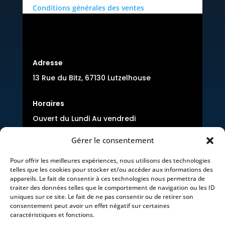
Conditions générales des ventes
Adresse
13 Rue du Bitz, 67130 Lutzelhouse
Horaires
Ouvert du Lundi Au vendredi
8:00-12:00 et 14:00-17h00
Gérer le consentement
Pour offrir les meilleures expériences, nous utilisons des technologies
telles que les cookies pour stocker et/ou accéder aux informations des
appareils. Le fait de consentir à ces technologies nous permettra de
traiter des données telles que le comportement de navigation ou les ID
uniques sur ce site. Le fait de ne pas consentir ou de retirer son
Téléphone
consentement peut avoir un effet négatif sur certaines
caractéristiques et fonctions.
09 71 44 12 81