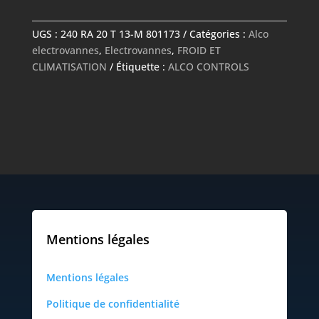
-
240
UGS :
240 RA 20 T 13-M 801173
Catégories :
Alco
RA
electrovannes
,
Electrovannes
,
FROID ET
20
CLIMATISATION
Étiquette :
ALCO CONTROLS
T
13-
M
801173
-
ALCO
CONTROLS
Mentions légales
Mentions légales
Politique de confidentialité