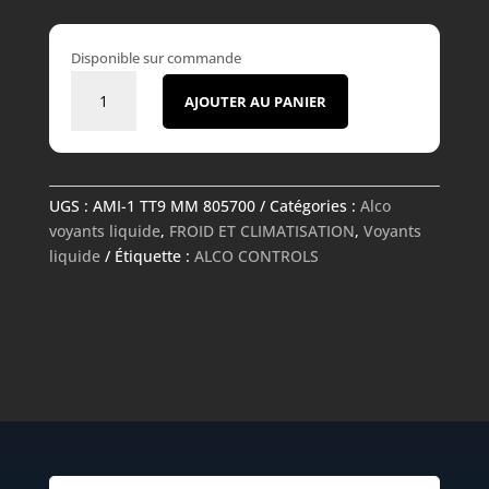
Disponible sur commande
quantité
AJOUTER AU PANIER
de
Voyant
liquide
-
UGS :
AMI-1 TT9 MM 805700
Catégories :
Alco
AMI-
voyants liquide
,
FROID ET CLIMATISATION
,
Voyants
1
liquide
Étiquette :
ALCO CONTROLS
TT9
MM
805700
-
ALCO
CONTROLS