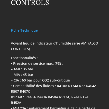
CONTROLS
Fiche Technique
Voyant liquide indicateur d’humidité série AMI (ALCO
CONTROLS)
Fonctionnalités :
• Pression de service max. (PS) :
– AMI : 35 bar
– MIA : 45 bar
– CIA : 60 bar pour CO2 sub-critique
• Compatibilité des fluides : R410A R134a R22 R404A
R507 R407C
R1234ze R448A R449A R450A R513A, R744 R124
R452A
• MIA/CIA : entièrement hermétique, faible perte de