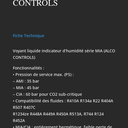
CONTROLS
Fiche Technique
Voyant liquide indicateur d’humidité série MIA (ALCO
CONTROLS)
Fonctionnalités :
• Pression de service max. (PS) :
– AMI : 35 bar
– MIA : 45 bar
– CIA : 60 bar pour CO2 sub-critique
• Compatibilité des fluides : R410A R134a R22 R404A
R507 R407C
R1234ze R448A R449A R450A R513A, R744 R124
R452A
• MIA/CIA : entièrement hermétique, faible perte de