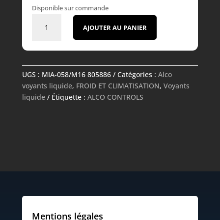
Disponible sur commande
quantité
AJOUTER AU PANIER
de
Voyant
liquide
-
UGS :
MIA-058/M16 805886
Catégories :
Alco
MIA-
voyants liquide
,
FROID ET CLIMATISATION
,
Voyants
058/M16
liquide
Étiquette :
ALCO CONTROLS
805886
-
ALCO
CONTROLS
Mentions légales