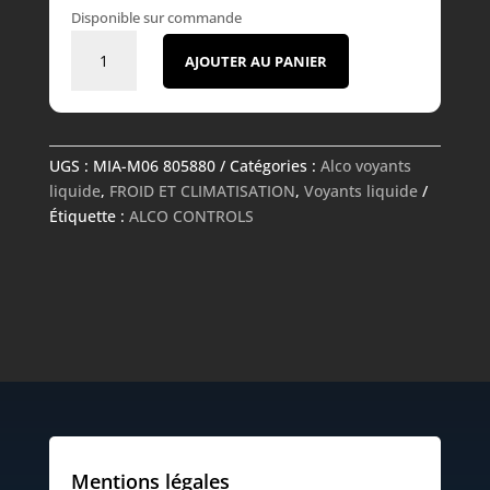
Disponible sur commande
quantité
AJOUTER AU PANIER
de
Voyant
liquide
-
UGS :
MIA-M06 805880
Catégories :
Alco voyants
MIA-
liquide
,
FROID ET CLIMATISATION
,
Voyants liquide
M06
Étiquette :
ALCO CONTROLS
805880
-
ALCO
CONTROLS
Mentions légales