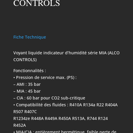
CONTROLS
Fiche Technique
Voyant liquide indicateur d’humidité série MIA (ALCO
CONTROLS)
Fonctionnalités :
• Pression de service max. (PS) :
– AMI : 35 bar
– MIA : 45 bar
– CIA : 60 bar pour CO2 sub-critique
• Compatibilité des fluides : R410A R134a R22 R404A
R507 R407C
R1234ze R448A R449A R450A R513A, R744 R124
R452A
• MIA/CIA : entièrement hermétique, faible perte de