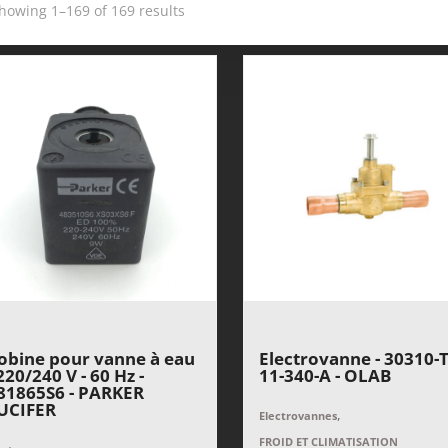
howing 1–169 of 169 results
obine pour vanne à eau
Electrovanne - 30310-T
 220/240 V - 60 Hz -
11-340-A - OLAB
81865S6 - PARKER
UCIFER
,
Electrovannes
FROID ET CLIMATISATION