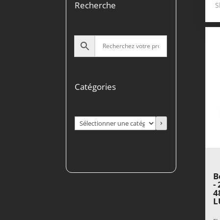
Recherche
S
Catégories
Sélectionner
une
catégorie
B
-
4
L