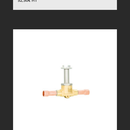
52,50
€
HT