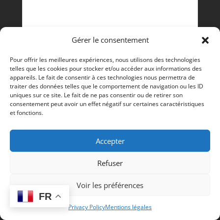
Gérer le consentement
Pour offrir les meilleures expériences, nous utilisons des technologies
telles que les cookies pour stocker et/ou accéder aux informations des
Electrovanne - 30010-F-01-025 - OLAB
appareils. Le fait de consentir à ces technologies nous permettra de
traiter des données telles que le comportement de navigation ou les ID
uniques sur ce site. Le fait de ne pas consentir ou de retirer son
,
Electrovannes
FROID ET CLIMATISATION
consentement peut avoir un effet négatif sur certaines caractéristiques
40,70
€
HT
et fonctions.
Accepter
Refuser
Voir les préférences
FR
Privacy Policy
Mentions légales